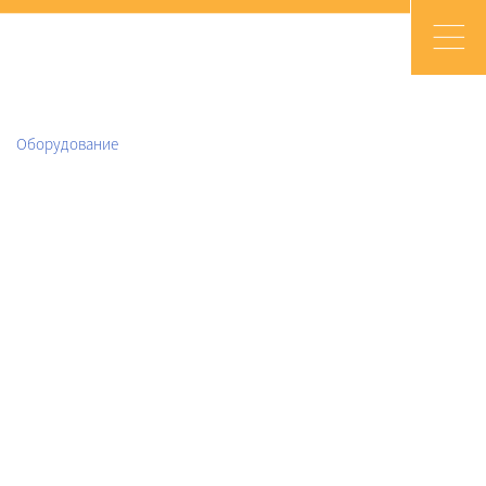
Оборудование
Мировой лидер
в поставке промышленных
насосов для различных
сфер индустрии
Смотреть оборудование